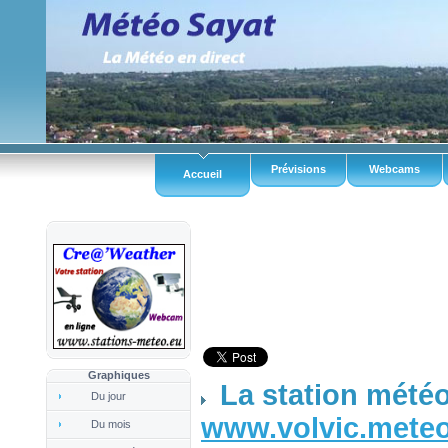
Prévisions
Webcams
Accueil
Graphiques
La station météo
Du jour
www.volvic.mete
Du mois