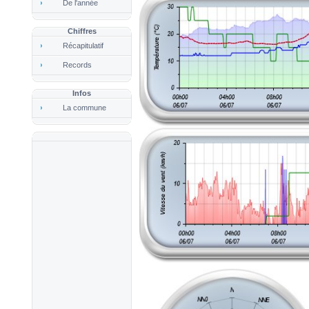
De l'année
Chiffres
Récapitulatif
Records
Infos
La commune